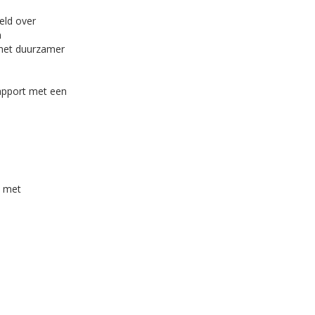
eld over
n
 het duurzamer
apport met een
met