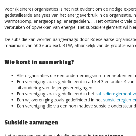
Voor (kleinere) organisaties is het niet evident om de nodige exper
gedetailleerde analyses van het energieverbruik in de organisatie, 
warmtepomp, energieopslag, energiedelen, … Het ontbreekt vele or
verbruiken of opwekken van energie. Het subsidiereglement wil hi
De subsidie kan worden aangevraagd door Roeselaarse organisatie
maximum van 500 euro excl. BTW, afhankelijk van de grootte van d
Wie komt in aanmerking?
Alle organisaties die een ondernemingsnummer hebben en hu
Een vereniging zoals gedefinieerd in artikel 3 en artikel 4 van
uitzondering van de jeugdverenigingen.
Een vereniging zoals gedefinieerd in het
subsidiereglement 
Een wijkvereniging zoals gedefinieerd in het
subsidieregleme
Een vereniging die via een nominatieve subsidie ondersteund
Subsidie aanvragen
Het aanvragen van deze subsidie, gebeurt in
twee stappen
.