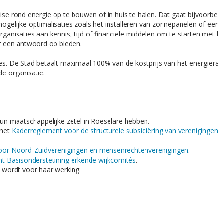
tise rond energie op te bouwen of in huis te halen. Dat gaat bijvoorbe
mogelijke optimalisaties zoals het installeren van zonnepanelen of ee
ganisaties aan kennis, tijd of financiële middelen om te starten met
er een antwoord op bieden.
s. De Stad betaalt maximaal 100% van de kostprijs van het energier
e organisatie.
n maatschappelijke zetel in Roeselare hebben.
 het
Kaderreglement voor de structurele subsidiëring van verenigingen
voor Noord-Zuidverenigingen en mensenrechtenverenigingen
.
nt Basisondersteuning erkende wijkcomités
.
 wordt voor haar werking.