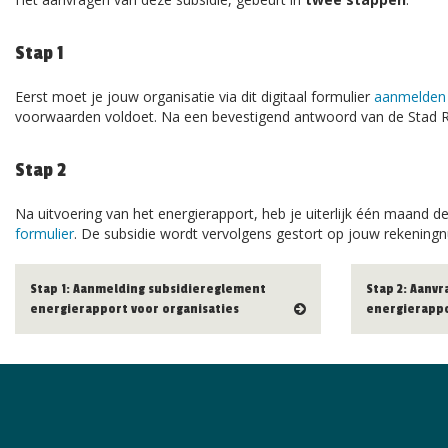
Stap 1
Eerst moet je jouw organisatie via dit digitaal formulier
aanmelden 
voorwaarden voldoet. Na een bevestigend antwoord van de Stad Ro
Stap 2
Na uitvoering van het energierapport, heb je uiterlijk één maand de
formulier
. De subsidie wordt vervolgens gestort op jouw rekenin
Stap 1: Aanmelding subsidiereglement
Stap 2: Aanvr
energierapport voor organisaties
energierappo