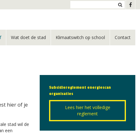
f
Wat doet de stad
Klimaatswitch op school
Contact
Subsidiereglement energiescan
organisaties
t hier of je
Lees hier het volledige
reglement
le stad wil de
an een