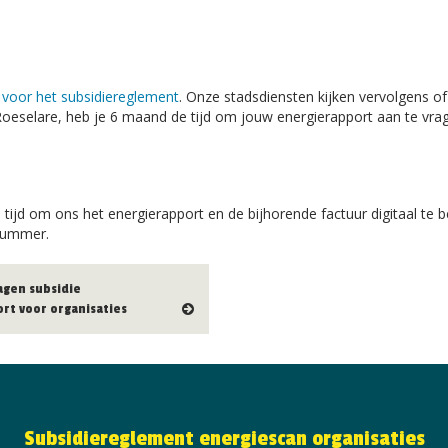
voor het subsidiereglement
. Onze stadsdiensten kijken vervolgens of
eselare, heb je 6 maand de tijd om jouw energierapport aan te vra
 tijd om ons het energierapport en de bijhorende factuur digitaal te b
gnummer.
agen subsidie
rt voor organisaties
Subsidiereglement energiescan organisaties