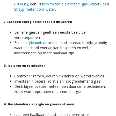
(Fluvius)
, een
Flukso-meter (elektriciteit, gas, water)
, een
Shayp-meter voor water
.
2. Laat een energiescan of audit uitvoeren
Een energiescan geeft een eerste beeld van
verbeterpunten.
Een
energieaudit
door een studiebureau bekijkt grondig
waar je school energie kan besparen en welke
investeringen op maat haalbaar zijn.
3. Isoleren en vernieuwen
Controleer ramen, deuren en daken op warmteverlies.
Investeer in betere isolatie en hoogrendementsglas.
Denk bij renovaties meteen aan duurzame technieken,
zoals warmtepompen of zonne-energie.
4. Hernieuwbare energie en groene stroom
Laat een haalbaarheidsstudie uitvoeren voor