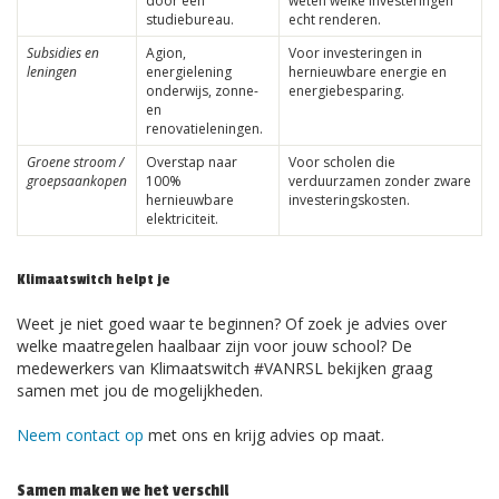
door een
weten welke investeringen
studiebureau.
echt renderen.
Subsidies en
Agion,
Voor investeringen in
leningen
energielening
hernieuwbare energie en
onderwijs, zonne-
energiebesparing.
en
renovatieleningen.
Groene stroom /
Overstap naar
Voor scholen die
groepsaankopen
100%
verduurzamen zonder zware
hernieuwbare
investeringskosten.
elektriciteit.
Klimaatswitch helpt je
Weet je niet goed waar te beginnen? Of zoek je advies over
welke maatregelen haalbaar zijn voor jouw school? De
medewerkers van Klimaatswitch #VANRSL bekijken graag
samen met jou de mogelijkheden.
Neem contact op
met ons en krijg advies op maat.
Samen maken we het verschil