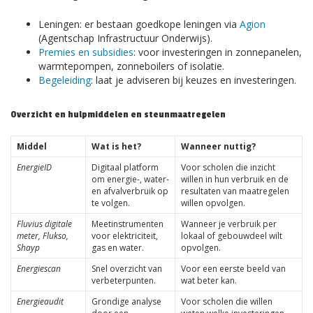
Leningen: er bestaan goedkope leningen via
Agion
(Agentschap Infrastructuur Onderwijs).
Premies en
subsidies
: voor investeringen in zonnepanelen,
warmtepompen, zonneboilers of isolatie.
Begeleiding
: laat je adviseren bij keuzes en investeringen.
Overzicht en hulpmiddelen en steunmaatregelen
Middel
Wat is het?
Wanneer nuttig?
EnergieID
Digitaal platform
Voor scholen die inzicht
om energie-, water-
willen in hun verbruik en de
en afvalverbruik op
resultaten van maatregelen
te volgen.
willen opvolgen.
Fluvius digitale
Meetinstrumenten
Wanneer je verbruik per
meter, Flukso,
voor elektriciteit,
lokaal of gebouwdeel wilt
Shayp
gas en water.
opvolgen.
Energiescan
Snel overzicht van
Voor een eerste beeld van
verbeterpunten.
wat beter kan.
Energieaudit
Grondige analyse
Voor scholen die willen