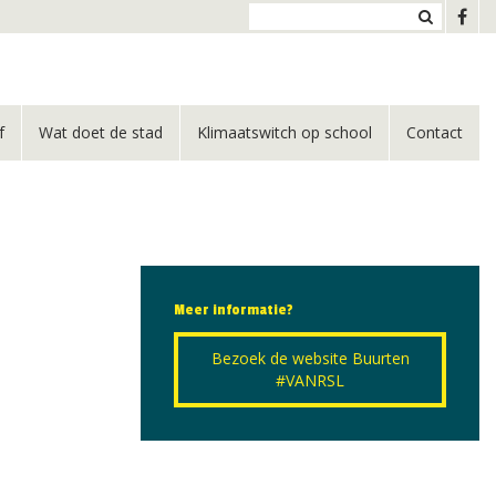
f
Wat doet de stad
Klimaatswitch op school
Contact
Meer informatie?
Bezoek de website Buurten
#VANRSL