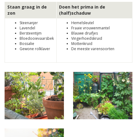
Staan graag in de
Doen het prima in de
zon
(half)schaduw
Steenanjer
Hemelsleutel
Lavendel
Fraaie vrouwenmantel
Bersteentijm
Blauwe druifjes
Bloedooievaarsbek
Vingerhoedskruid
Bossalie
Mottenkruid
Gewone rolklaver
De meeste varensoorten