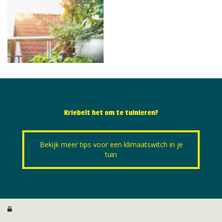
Kriebelt het om te tuinieren?
Bekijk meer tips voor een klimaatswitch in je
tuin
